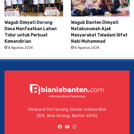
Wagub Dimyati Dorong
Wagub Banten Dimyati
Desa Manfaatkan Lahan
Natakusumah Ajak
Tidur untuk Perkuat
Masyarakat Teladani Sifat
Kemandirian
Nabi Muhammad
8 Agustus 2026
8 Agustus 2026
CitraLand Puri Serang Cluster Indiana Blok
DD5, Kota Serang, Banten 42162
Facebook
YouTube
Instagram