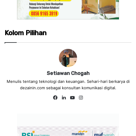
Kolom Pilihan
Setiawan Chogah
Menulis tentang teknologi dan keuangan. Sehari-hari berkarya di
dezainin.com sebagai konsultan komunikasi digital.
Fa
Lin
Yo
Ins
ce
ke
uT
tag
bo
dIn
ub
ra
ok
e
m