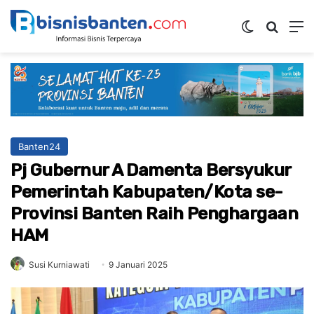
Switch ski
Mencar
M
Banten24
Pj Gubernur A Damenta Bersyukur
Pemerintah Kabupaten/Kota se-
Provinsi Banten Raih Penghargaan
HAM
Susi Kurniawati
9 Januari 2025