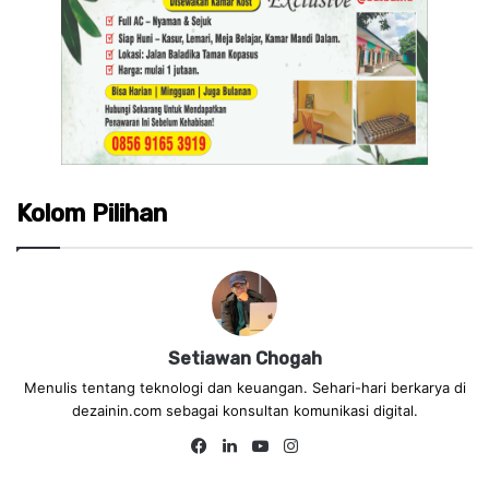
Kolom Pilihan
Setiawan Chogah
Menulis tentang teknologi dan keuangan. Sehari-hari berkarya di
dezainin.com sebagai konsultan komunikasi digital.
Fa
Lin
Yo
Ins
ce
ke
uT
tag