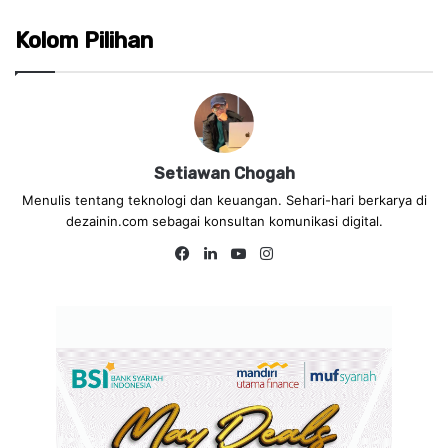
Kolom Pilihan
Setiawan Chogah
Menulis tentang teknologi dan keuangan. Sehari-hari berkarya di
dezainin.com sebagai konsultan komunikasi digital.
Fa
Lin
Yo
Ins
ce
ke
uT
tag
bo
dIn
ub
ra
ok
e
m