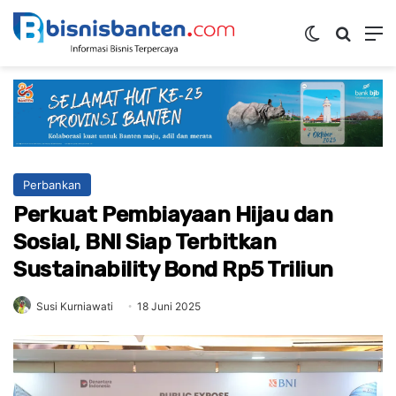
Switch ski
Mencar
M
Perbankan
Perkuat Pembiayaan Hijau dan
Sosial, BNI Siap Terbitkan
Sustainability Bond Rp5 Triliun
Susi Kurniawati
18 Juni 2025