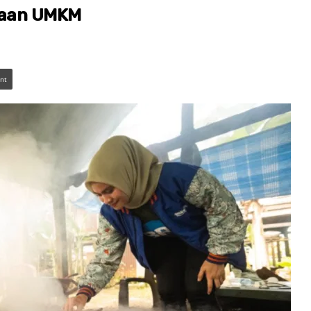
yaan UMKM
int