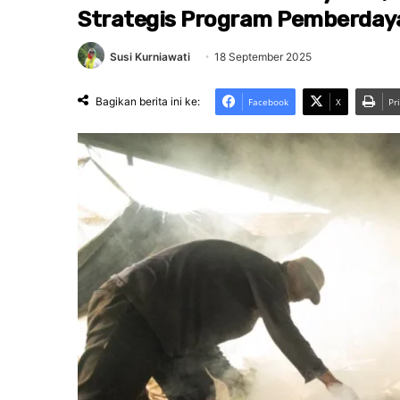
Strategis Program Pemberda
Susi Kurniawati
18 September 2025
Bagikan berita ini ke:
Facebook
X
Pr