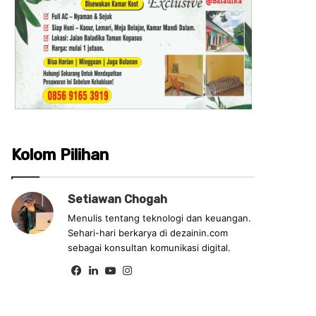
Kolom Pilihan
Setiawan Chogah
Menulis tentang teknologi dan keuangan.
Sehari-hari berkarya di dezainin.com
sebagai konsultan komunikasi digital.
Fa
Lin
Yo
Ins
ce
ke
uT
tag
bo
dIn
ub
ra