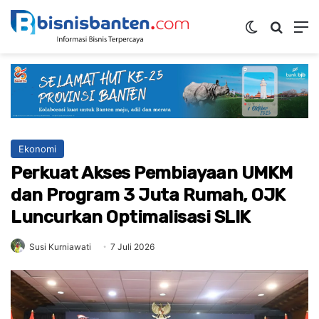
Switch ski
Mencar
M
Ekonomi
Perkuat Akses Pembiayaan UMKM
dan Program 3 Juta Rumah, OJK
Luncurkan Optimalisasi SLIK
Susi Kurniawati
7 Juli 2026