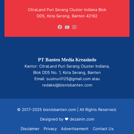
CitraLand Puri Serang Cluster Indiana Blok
DD5, Kota Serang, Banten 42162
Facebook
YouTube
Instagram
PT Banten Media Kreasindo
Kantor: CitraLand Puri Serang Cluster Indiana,
Blok DD5 No. 1, Kota Serang, Banten
Email: susinuril125@gmail.com atau
redaksi@bisnisbanten.com
© 2017-2025 bisnisbanten.com | All Rights Reserved.
Designed by ❤
dezainin.com
Disclaimer
Privacy
Advertisement
Contact Us