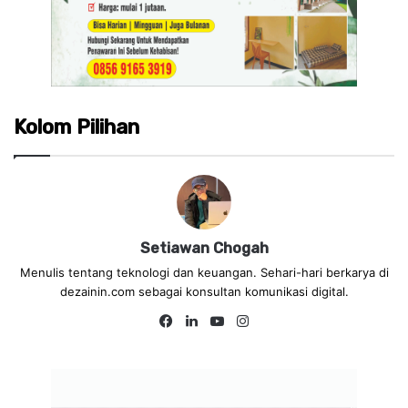
Kolom Pilihan
Setiawan Chogah
Menulis tentang teknologi dan keuangan. Sehari-hari berkarya di
dezainin.com sebagai konsultan komunikasi digital.
Fa
Lin
Yo
Ins
ce
ke
uT
tag
bo
dIn
ub
ra
ok
e
m