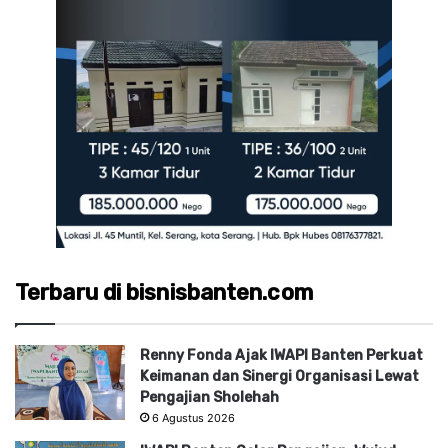
Terbaru di bisnisbanten.com
Renny Fonda Ajak IWAPI Banten Perkuat
Keimanan dan Sinergi Organisasi Lewat
Pengajian Sholehah
6 Agustus 2026