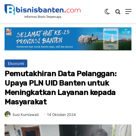
Switch ski
Mencar
M
Ekonomi
Pemutakhiran Data Pelanggan:
Upaya PLN UID Banten untuk
Meningkatkan Layanan kepada
Masyarakat
Susi Kurniawati
14 Oktober 2024