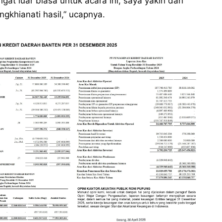
gat luar biasa untuk acara ini, saya yakin dan
khianati hasil,” ucapnya.