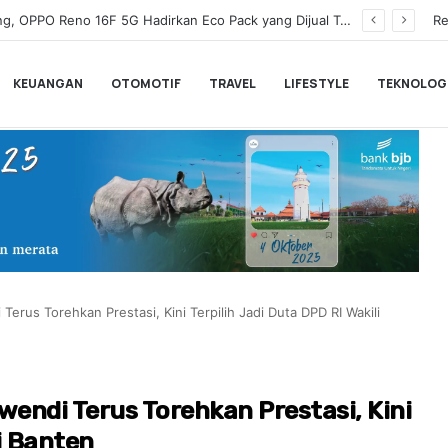
Wamenkeu Juda Agung Optimis Ekonomi Tumbuh Kuat dan Fiskal Tetap Terjaga di Tengah Ketidakpastian Global
Re
KEUANGAN
OTOMOTIF
TRAVEL
LIFESTYLE
TEKNOLOG
rus Torehkan Prestasi, Kini Terpilih Jadi Duta DPD RI Wakili
endi Terus Torehkan Prestasi, Kini
li Banten