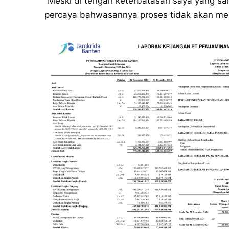
“Meski di tengah keterbatasan saya yang san
percaya bahwasannya proses tidak akan meng