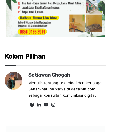
Kolom Pilihan
Setiawan Chogah
Menulis tentang teknologi dan keuangan.
Sehari-hari berkarya di dezainin.com
sebagai konsultan komunikasi digital.
Fa
Lin
Yo
Ins
ce
ke
uT
tag
bo
dIn
ub
ra
ok
e
m