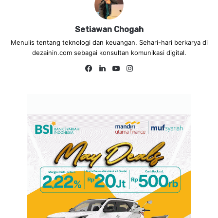
Setiawan Chogah
Menulis tentang teknologi dan keuangan. Sehari-hari berkarya di
dezainin.com sebagai konsultan komunikasi digital.
Fa
Lin
Yo
Ins
ce
ke
uT
tag
bo
dIn
ub
ra
ok
e
m