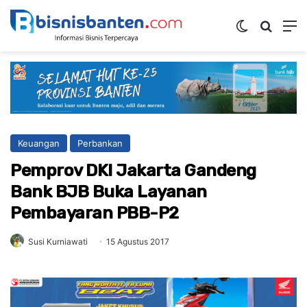
Switch ski
Mencar
M
Keuangan
Perbankan
Pemprov DKI Jakarta Gandeng
Bank BJB Buka Layanan
Pembayaran PBB-P2
Susi Kurniawati
15 Agustus 2017