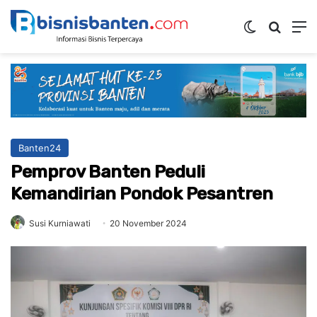
Switch ski
Mencar
M
Banten24
Pemprov Banten Peduli
Kemandirian Pondok Pesantren
Susi Kurniawati
20 November 2024