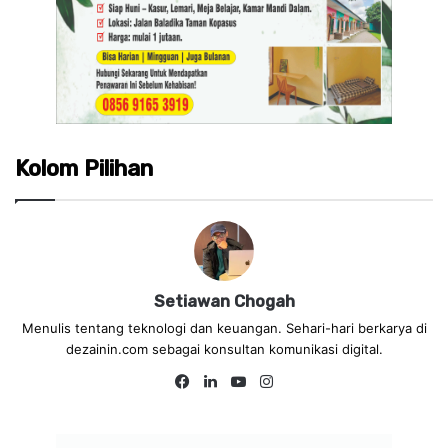
Kolom Pilihan
Setiawan Chogah
Menulis tentang teknologi dan keuangan. Sehari-hari berkarya di
dezainin.com sebagai konsultan komunikasi digital.
Fa
Lin
Yo
Ins
ce
ke
uT
tag
bo
dIn
ub
ra