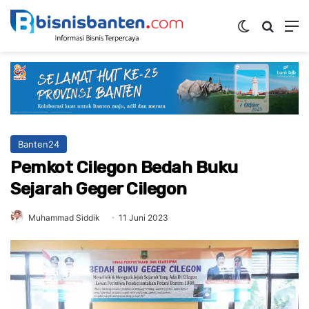
Switch ski
Mencar
M
Banten24
Pemkot Cilegon Bedah Buku
Sejarah Geger Cilegon
Muhammad Siddik
11 Juni 2023