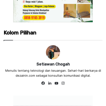
Kolom Pilihan
Setiawan Chogah
Menulis tentang teknologi dan keuangan. Sehari-hari berkarya di
dezainin.com sebagai konsultan komunikasi digital.
Fa
Lin
Yo
Ins
ce
ke
uT
tag
bo
dIn
ub
ra
ok
e
m