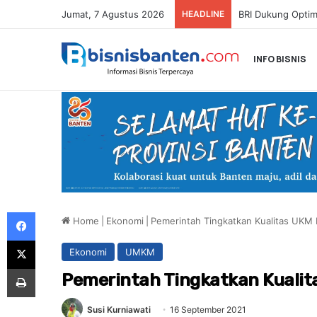
Jumat, 7 Agustus 2026
HEADLINE
INFO BISNIS
Facebook
Home
|
Ekonomi
|
Pemerintah Tingkatkan Kualitas UKM
X
Ekonomi
UMKM
Print
Pemerintah Tingkatkan Kualit
Susi Kurniawati
16 September 2021