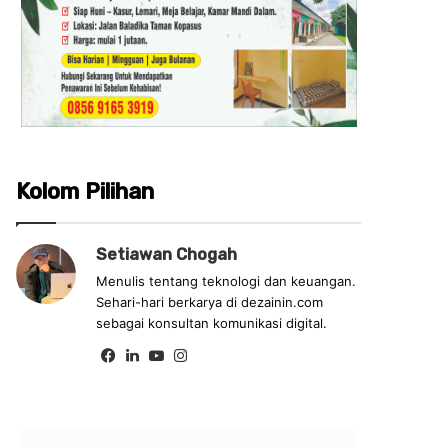
Kolom Pilihan
Setiawan Chogah
Menulis tentang teknologi dan keuangan.
Sehari-hari berkarya di dezainin.com
sebagai konsultan komunikasi digital.
Fa
Lin
Yo
Ins
ce
ke
uT
tag
bo
dIn
ub
ra
ok
e
m