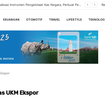
Hampir Sentuh 70.000 Pengguna, Polytron Optimis Sambut Ajang GIIAS 2026 dengan Respon Positif
Re
KEUANGAN
OTOMOTIF
TRAVEL
LIFESTYLE
TEKNOLOG
 Ekspor
as UKM Ekspor