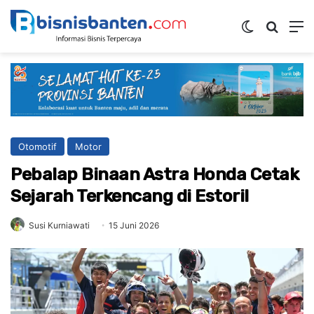
Switch ski
Mencar
M
Otomotif
Motor
Pebalap Binaan Astra Honda Cetak
Sejarah Terkencang di Estoril
Susi Kurniawati
15 Juni 2026