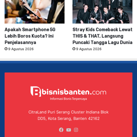
Apakah Smartphone 5G
Stray Kids Comeback Lewat
Lebih Boros Kuota? Ini
THIS & THAT, Langsung
Penjelasannya
Puncaki Tangga Lagu Dunia
9 Agustus 2026
9 Agustus 2026
CitraLand Puri Serang Cluster Indiana Blok
DD5, Kota Serang, Banten 42162
Facebook
YouTube
Instagram