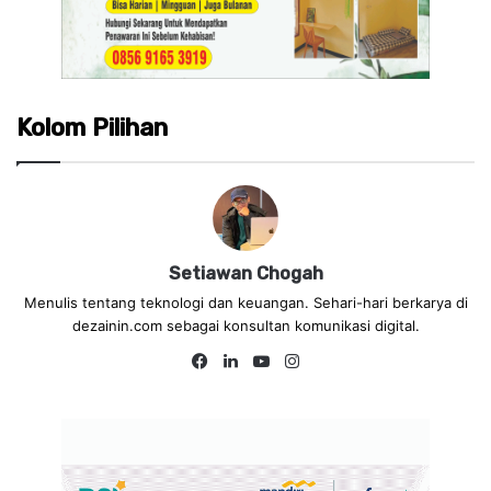
Kolom Pilihan
Setiawan Chogah
Menulis tentang teknologi dan keuangan. Sehari-hari berkarya di
dezainin.com sebagai konsultan komunikasi digital.
Fa
Lin
Yo
Ins
ce
ke
uT
tag
bo
dIn
ub
ra
ok
e
m