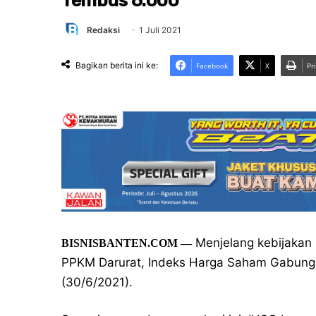
Tembus 6.000
Redaksi
1 Juli 2021
Bagikan berita ini ke:
Facebook
X
Pr
Menjelang kebijakan 
BISNISBANTEN.COM —
PPKM Darurat, Indeks Harga Saham Gabungan
(30/6/2021).