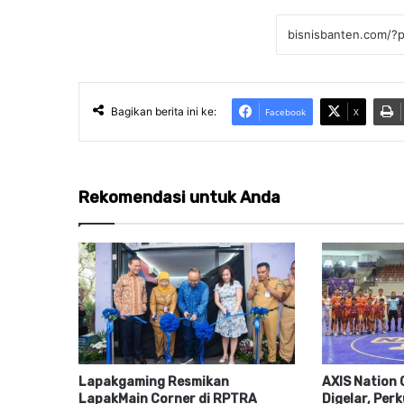
Bagikan berita ini ke:
Facebook
X
Rekomendasi untuk Anda
Lapakgaming Resmikan
AXIS Nation 
LapakMain Corner di RPTRA
Digelar, Per