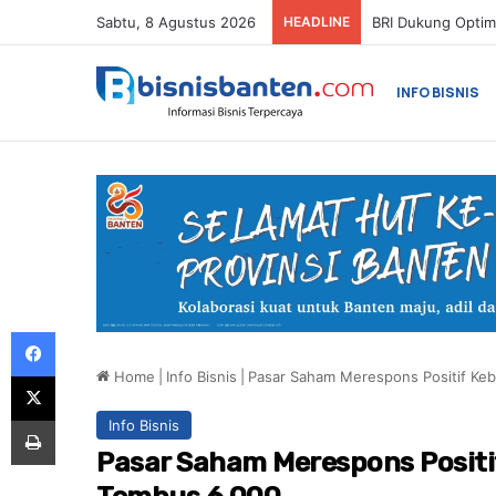
Sabtu, 8 Agustus 2026
HEADLINE
INFO BISNIS
Facebook
Home
|
Info Bisnis
|
Pasar Saham Merespons Positif Keb
X
Print
Info Bisnis
Pasar Saham Merespons Positi