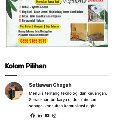
Kolom Pilihan
Setiawan Chogah
Menulis tentang teknologi dan keuangan.
Sehari-hari berkarya di dezainin.com
sebagai konsultan komunikasi digital.
Fa
Lin
Yo
Ins
ce
ke
uT
tag
bo
dIn
ub
ra