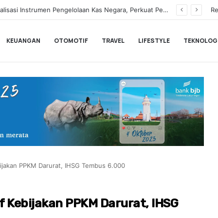
Hampir Sentuh 70.000 Pengguna, Polytron Optimis Sambut Ajang GIIAS 2026 dengan Respon Positif
Re
KEUANGAN
OTOMOTIF
TRAVEL
LIFESTYLE
TEKNOLOG
ijakan PPKM Darurat, IHSG Tembus 6.000
f Kebijakan PPKM Darurat, IHSG