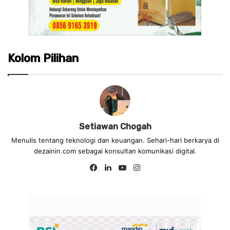
Kolom Pilihan
Setiawan Chogah
Menulis tentang teknologi dan keuangan. Sehari-hari berkarya di
dezainin.com sebagai konsultan komunikasi digital.
Fa
Lin
Yo
Ins
ce
ke
uT
tag
bo
dIn
ub
ra
ok
e
m