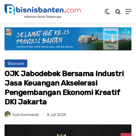
Switch ski
Mencar
M
Ekonomi
OJK Jabodebek Bersama Industri
Jasa Keuangan Akselerasi
Pengembangan Ekonomi Kreatif
DKI Jakarta
Susi Kurniawati
8 Juli 2026