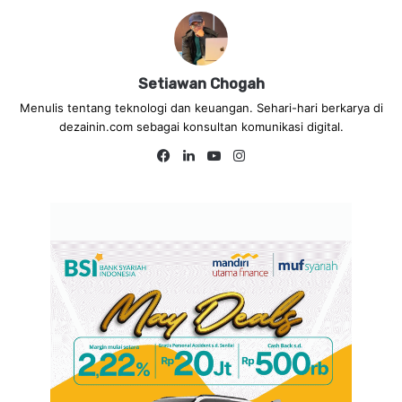
Setiawan Chogah
Menulis tentang teknologi dan keuangan. Sehari-hari berkarya di
dezainin.com sebagai konsultan komunikasi digital.
Fa
Lin
Yo
Ins
ce
ke
uT
tag
bo
dIn
ub
ra
ok
e
m