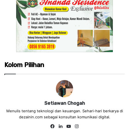
Kolom Pilihan
Setiawan Chogah
Menulis tentang teknologi dan keuangan. Sehari-hari berkarya di
dezainin.com sebagai konsultan komunikasi digital.
Fa
Lin
Yo
Ins