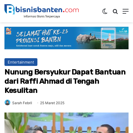
Switch ski
Mencar
M
Entertainment
Nunung Bersyukur Dapat Bantuan
dari Raffi Ahmad di Tengah
Kesulitan
Sarah Febril
25 Maret 2025