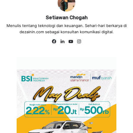
Setiawan Chogah
Menulis tentang teknologi dan keuangan. Sehari-hari berkarya di
dezainin.com sebagai konsultan komunikasi digital.
Fa
Lin
Yo
Ins
ce
ke
uT
tag
bo
dIn
ub
ra
ok
e
m