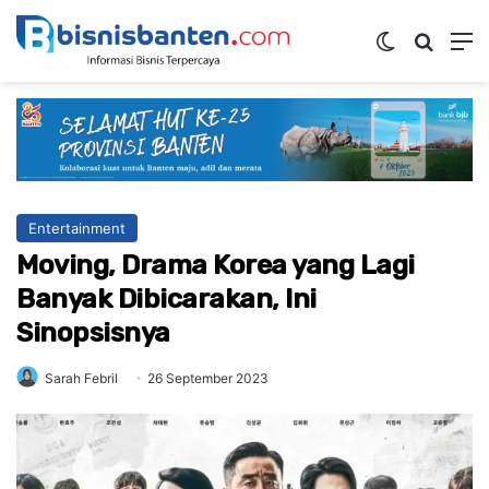
Switch ski
Mencar
M
Entertainment
Moving, Drama Korea yang Lagi
Banyak Dibicarakan, Ini
Sinopsisnya
Sarah Febril
26 September 2023