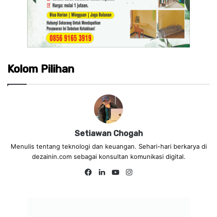
Kolom Pilihan
Setiawan Chogah
Menulis tentang teknologi dan keuangan. Sehari-hari berkarya di
dezainin.com sebagai konsultan komunikasi digital.
Fa
Lin
Yo
Ins
ce
ke
uT
tag
bo
dIn
ub
ra
ok
e
m