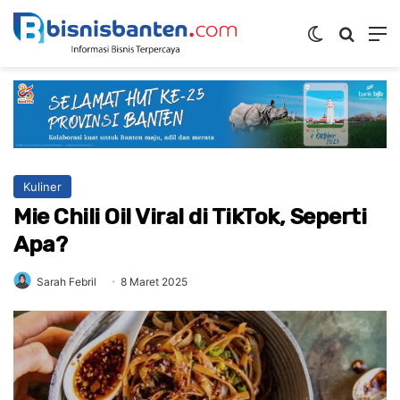
Switch ski
Mencar
M
Kuliner
Mie Chili Oil Viral di TikTok, Seperti
Apa?
Sarah Febril
8 Maret 2025