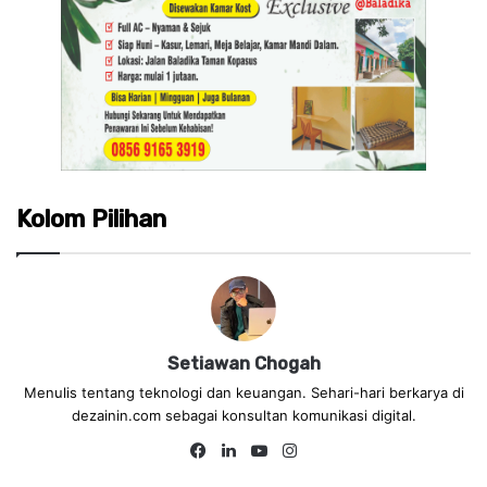
Kolom Pilihan
Setiawan Chogah
Menulis tentang teknologi dan keuangan. Sehari-hari berkarya di
dezainin.com sebagai konsultan komunikasi digital.
Fa
Lin
Yo
Ins
ce
ke
uT
tag