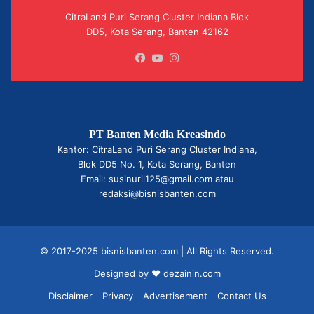
CitraLand Puri Serang Cluster Indiana Blok
DD5, Kota Serang, Banten 42162
Facebook
YouTube
Instagram
PT Banten Media Kreasindo
Kantor: CitraLand Puri Serang Cluster Indiana,
Blok DD5 No. 1, Kota Serang, Banten
Email: susinuril125@gmail.com atau
redaksi@bisnisbanten.com
© 2017-2025 bisnisbanten.com | All Rights Reserved.
Designed by ❤
dezainin.com
Disclaimer
Privacy
Advertisement
Contact Us