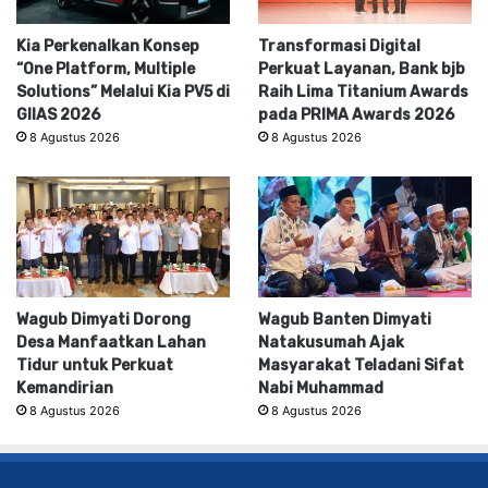
Kia Perkenalkan Konsep
Transformasi Digital
“One Platform, Multiple
Perkuat Layanan, Bank bjb
Solutions” Melalui Kia PV5 di
Raih Lima Titanium Awards
GIIAS 2026
pada PRIMA Awards 2026
8 Agustus 2026
8 Agustus 2026
Wagub Dimyati Dorong
Wagub Banten Dimyati
Desa Manfaatkan Lahan
Natakusumah Ajak
Tidur untuk Perkuat
Masyarakat Teladani Sifat
Kemandirian
Nabi Muhammad
8 Agustus 2026
8 Agustus 2026