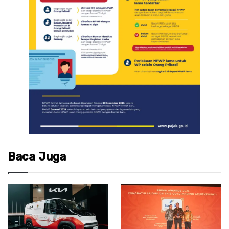
Baca Juga