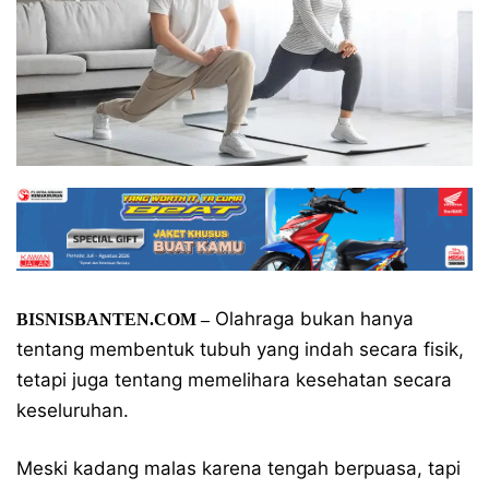
Olahraga bukan hanya
BISNISBANTEN.COM –
tentang membentuk tubuh yang indah secara fisik,
tetapi juga tentang memelihara kesehatan secara
keseluruhan.
Meski kadang malas karena tengah berpuasa, tapi