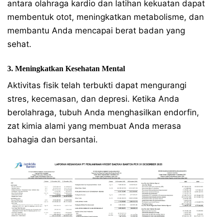
antara olahraga kardio dan latihan kekuatan dapat
membentuk otot, meningkatkan metabolisme, dan
membantu Anda mencapai berat badan yang
sehat.
3. Meningkatkan Kesehatan Mental
Aktivitas fisik telah terbukti dapat mengurangi
stres, kecemasan, dan depresi. Ketika Anda
berolahraga, tubuh Anda menghasilkan endorfin,
zat kimia alami yang membuat Anda merasa
bahagia dan bersantai.