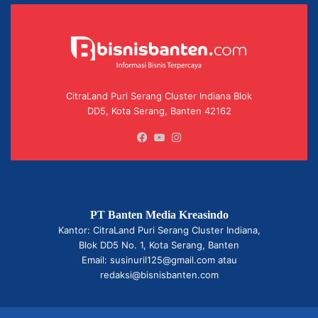
CitraLand Puri Serang Cluster Indiana Blok
DD5, Kota Serang, Banten 42162
Facebook
YouTube
Instagram
PT Banten Media Kreasindo
Kantor: CitraLand Puri Serang Cluster Indiana,
Blok DD5 No. 1, Kota Serang, Banten
Email: susinuril125@gmail.com atau
redaksi@bisnisbanten.com