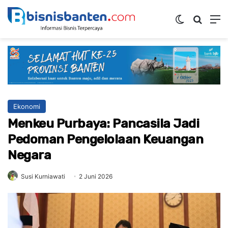
Switch ski
Mencar
M
Ekonomi
Menkeu Purbaya: Pancasila Jadi
Pedoman Pengelolaan Keuangan
Negara
Susi Kurniawati
2 Juni 2026