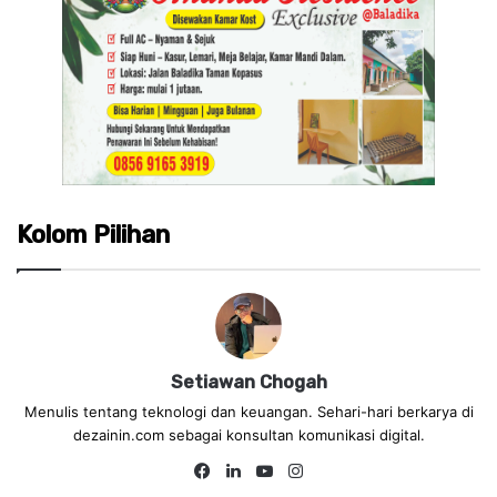
Kolom Pilihan
Setiawan Chogah
Menulis tentang teknologi dan keuangan. Sehari-hari berkarya di
dezainin.com sebagai konsultan komunikasi digital.
Fa
Lin
Yo
Ins