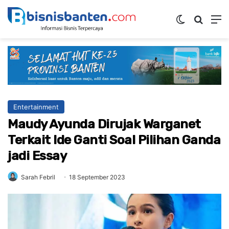
Switch ski
Mencar
M
Entertainment
Maudy Ayunda Dirujak Warganet
Terkait Ide Ganti Soal Pilihan Ganda
jadi Essay
Sarah Febril
18 September 2023