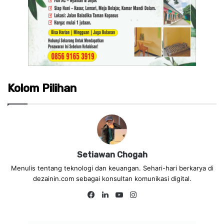
Kolom Pilihan
Setiawan Chogah
Menulis tentang teknologi dan keuangan. Sehari-hari berkarya di
dezainin.com sebagai konsultan komunikasi digital.
Fa
Lin
Yo
Ins
ce
ke
uT
tag
bo
dIn
ub
ra