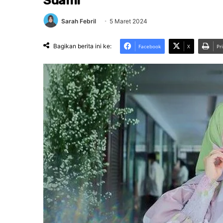
Suami
Sarah Febril
5 Maret 2024
Bagikan berita ini ke:
Facebook
X
Pr