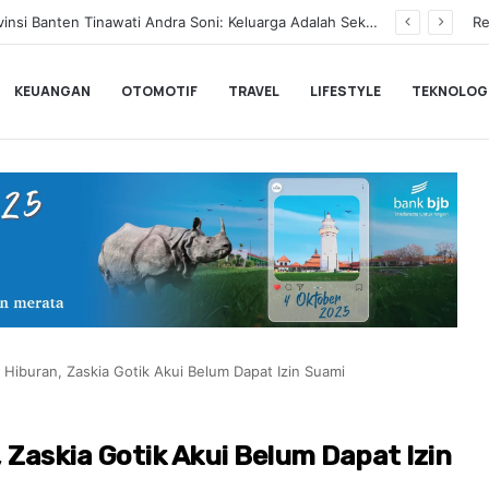
BLACKPINK Gelar Meet & Greet Spesial Rayakan Anniversary ke-10, Ini Syarat dan Jadwalnya
Re
KEUANGAN
OTOMOTIF
TRAVEL
LIFESTYLE
TEKNOLOG
Hiburan, Zaskia Gotik Akui Belum Dapat Izin Suami
 Zaskia Gotik Akui Belum Dapat Izin