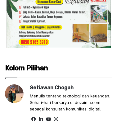
Kolom Pilihan
Setiawan Chogah
Menulis tentang teknologi dan keuangan.
Sehari-hari berkarya di dezainin.com
sebagai konsultan komunikasi digital.
Fa
Lin
Yo
Ins
ce
ke
uT
tag
bo
dIn
ub
ra