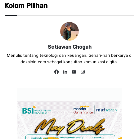
Kolom Pilihan
Setiawan Chogah
Menulis tentang teknologi dan keuangan. Sehari-hari berkarya di
dezainin.com sebagai konsultan komunikasi digital.
Fa
Lin
Yo
Ins
ce
ke
uT
tag
bo
dIn
ub
ra
ok
e
m