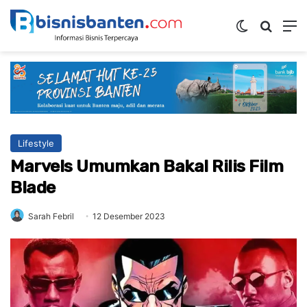
Switch ski
Mencar
M
Lifestyle
Marvels Umumkan Bakal Rilis Film
Blade
Sarah Febril
12 Desember 2023