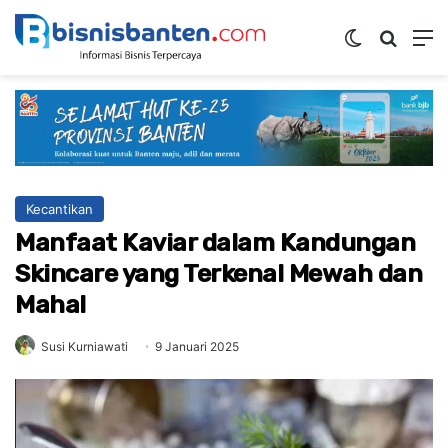
Switch ski
Mencar
M
Kecantikan
Manfaat Kaviar dalam Kandungan
Skincare yang Terkenal Mewah dan
Mahal
Susi Kurniawati
9 Januari 2025