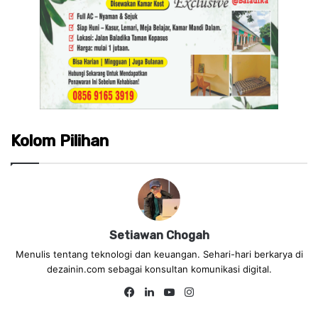
Kolom Pilihan
Setiawan Chogah
Menulis tentang teknologi dan keuangan. Sehari-hari berkarya di
dezainin.com sebagai konsultan komunikasi digital.
Fa
Lin
Yo
Ins
ce
ke
uT
tag