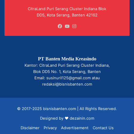
CitraLand Puri Serang Cluster Indiana Blok
DD5, Kota Serang, Banten 42162
Facebook
YouTube
Instagram
PT Banten Media Kreasindo
Kantor: CitraLand Puri Serang Cluster Indiana,
Blok DD5 No. 1, Kota Serang, Banten
Email: susinuril125@gmail.com atau
redaksi@bisnisbanten.com
© 2017-2025 bisnisbanten.com | All Rights Reserved.
Designed by ❤
dezainin.com
Disclaimer
Privacy
Advertisement
Contact Us