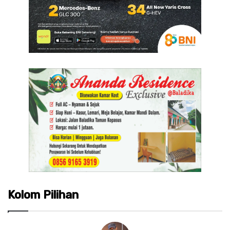
Kolom Pilihan