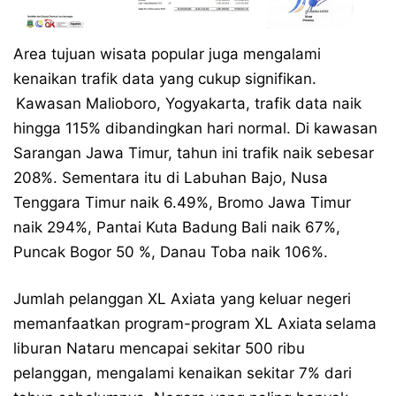
Area tujuan wisata popular juga mengalami
kenaikan trafik data yang cukup signifikan.
Kawasan Malioboro, Yogyakarta, trafik data naik
hingga 115% dibandingkan hari normal. Di kawasan
Sarangan Jawa Timur, tahun ini trafik naik sebesar
208%. Sementara itu di Labuhan Bajo, Nusa
Tenggara Timur naik 6.49%, Bromo Jawa Timur
naik 294%, Pantai Kuta Badung Bali naik 67%,
Puncak Bogor 50 %, Danau Toba naik 106%.
Jumlah pelanggan XL Axiata yang keluar negeri
memanfaatkan program-program XL Axiata selama
liburan Nataru mencapai sekitar 500 ribu
pelanggan, mengalami kenaikan sekitar 7% dari