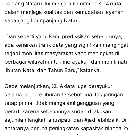
panjang Nataru. Ini menjadi komitmen XL Axiata
dalam menjaga kualitas dan kemudahan layanan
sepanjang libur panjang Nataru.
“Dan seperti yang kami prediksikan sebelumnya,
ada kenaikan trafik data yang signifikan mengingat
terjadi mobilitas masyarakat yang meningkat di
berbagai wilayah untuk merayakan dan menikmati
liburan Natal dan Tahun Baru,” katanya.
Gede melanjutkan, XL Axiata juga bersyukur
selama periode liburan tersebut kualitas jaringan
tetap prima, tidak mengalami gangguan yang
berarti karena sebelumnya sudah dilakukan
sejumlah langkah antisipatif dan #jadilebihbaik. Di
antaranya berupa peningkatan kapasitas hingga 2x