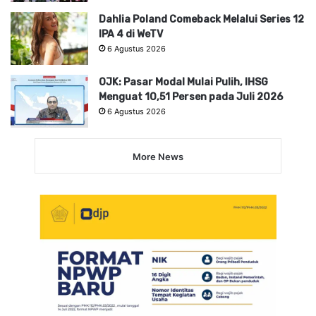
Dahlia Poland Comeback Melalui Series 12
IPA 4 di WeTV
6 Agustus 2026
OJK: Pasar Modal Mulai Pulih, IHSG
Menguat 10,51 Persen pada Juli 2026
6 Agustus 2026
More News