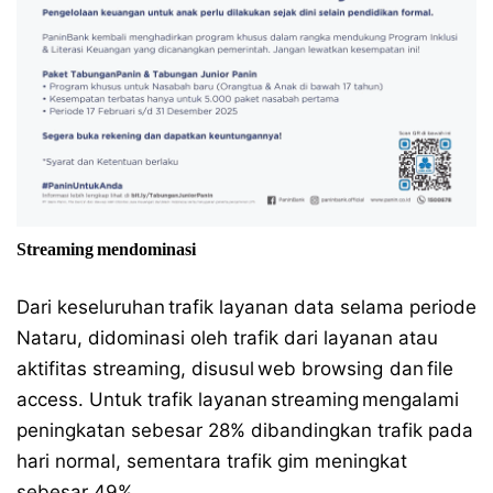
Streaming mendominasi
Dari keseluruhan trafik layanan data selama periode
Nataru, didominasi oleh trafik dari layanan atau
aktifitas streaming, disusul web browsing dan file
access. Untuk trafik layanan streaming mengalami
peningkatan sebesar 28% dibandingkan trafik pada
hari normal, sementara trafik gim meningkat
sebesar 49%.