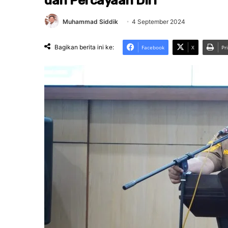
dan Percayaan Diri
Muhammad Siddik
4 September 2024
Bagikan berita ini ke:
Facebook
X
Pr