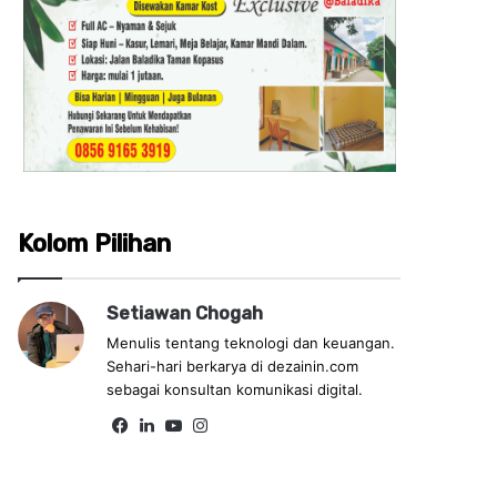
Kolom Pilihan
Setiawan Chogah
Menulis tentang teknologi dan keuangan.
Sehari-hari berkarya di dezainin.com
sebagai konsultan komunikasi digital.
Fa
Lin
Yo
Ins
ce
ke
uT
tag
bo
dIn
ub
ra