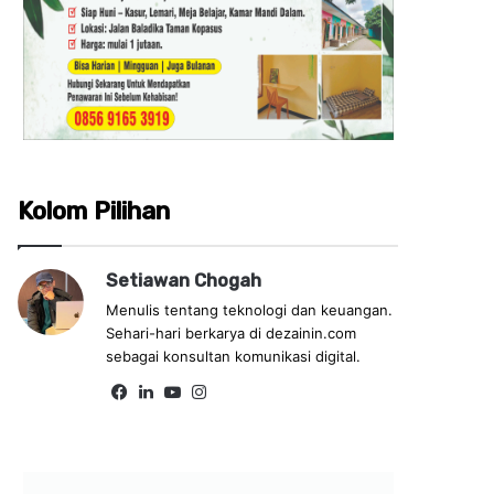
Kolom Pilihan
Setiawan Chogah
Menulis tentang teknologi dan keuangan.
Sehari-hari berkarya di dezainin.com
sebagai konsultan komunikasi digital.
Fa
Lin
Yo
Ins
ce
ke
uT
tag
bo
dIn
ub
ra
ok
e
m