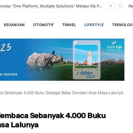
Transformasi Digital Perkuat Layanan, Bank bjb Raih Lima Titanium Awards pada PRIMA Awards 2026
Re
KEUANGAN
OTOMOTIF
TRAVEL
LIFESTYLE
TEKNOLOG
aca Sebanyak 4.000 Buku Sebagai Balas Dendam Atas Masa Lalunya
h Membaca Sebanyak 4.000 Buku
asa Lalunya