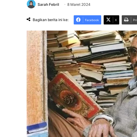
Sarah Febril
8 Maret 2024
Bagikan berita ini ke:
Facebook
X
Pr