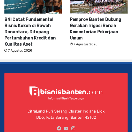
BNI Catat Fundamental
Pemprov Banten Dukung
Bisnis Kokoh di Bawah
Gerakan Irigasi Bersih
Danantara, Ditopang
Kementerian Pekerjaan
Pertumbuhan Kredit dan
Umum
Kualitas Aset
7 Agustus 2026
7 Agustus 2026
CitraLand Puri Serang Cluster Indiana Blok
DD5, Kota Serang, Banten 42162
Facebook
YouTube
Instagram