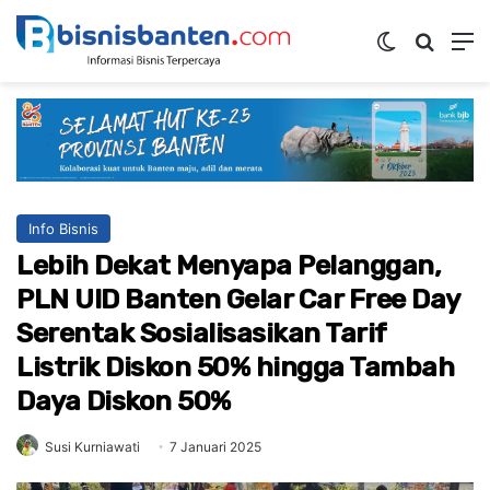
Switch ski
Mencar
M
Info Bisnis
Lebih Dekat Menyapa Pelanggan,
PLN UID Banten Gelar Car Free Day
Serentak Sosialisasikan Tarif
Listrik Diskon 50% hingga Tambah
Daya Diskon 50%
Susi Kurniawati
7 Januari 2025