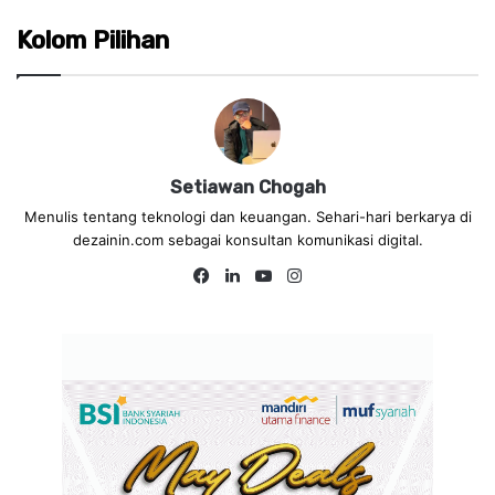
Kolom Pilihan
Setiawan Chogah
Menulis tentang teknologi dan keuangan. Sehari-hari berkarya di
dezainin.com sebagai konsultan komunikasi digital.
Fa
Lin
Yo
Ins
ce
ke
uT
tag
bo
dIn
ub
ra
ok
e
m