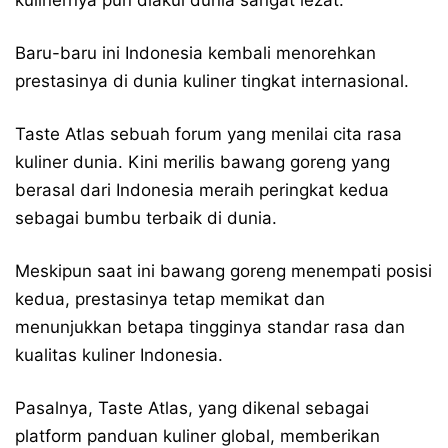
kulinernya pun diakui dunia sangat lezat.
Baru-baru ini Indonesia kembali menorehkan
prestasinya di dunia kuliner tingkat internasional.
Taste Atlas sebuah forum yang menilai cita rasa
kuliner dunia. Kini merilis bawang goreng yang
berasal dari Indonesia meraih peringkat kedua
sebagai bumbu terbaik di dunia.
Meskipun saat ini bawang goreng menempati posisi
kedua, prestasinya tetap memikat dan
menunjukkan betapa tingginya standar rasa dan
kualitas kuliner Indonesia.
Pasalnya, Taste Atlas, yang dikenal sebagai
platform panduan kuliner global, memberikan