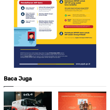
Baca Juga