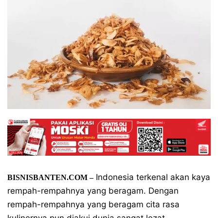
Indonesia terkenal akan kaya
BISNISBANTEN.COM –
rempah-rempahnya yang beragam. Dengan
rempah-rempahnya yang beragam cita rasa