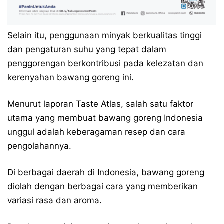
Selain itu, penggunaan minyak berkualitas tinggi
dan pengaturan suhu yang tepat dalam
penggorengan berkontribusi pada kelezatan dan
kerenyahan bawang goreng ini.
Menurut laporan Taste Atlas, salah satu faktor
utama yang membuat bawang goreng Indonesia
unggul adalah keberagaman resep dan cara
pengolahannya.
Di berbagai daerah di Indonesia, bawang goreng
diolah dengan berbagai cara yang memberikan
variasi rasa dan aroma.