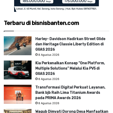
Terbaru di bisnisbanten.com
Harley- Davidson Hadirkan Street Glide
dan Heritage Classie Liberty Edition di
GIIAS 2026
8 Agustus 2026
Kia Perkenalkan Konsep “One Platform,
Multiple Solutions” Melalui Kia PV5 di
GIIAS 2026
8 Agustus 2026
Transformasi Digital Perkuat Layanan,
Bank bjb Raih Lima Titanium Awards
pada PRIMA Awards 2026
8 Agustus 2026
Wagub Dimyati Dorong Desa Manfaatkan