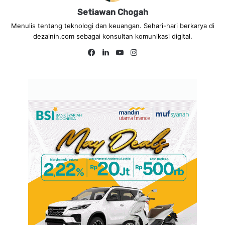
Setiawan Chogah
Menulis tentang teknologi dan keuangan. Sehari-hari berkarya di
dezainin.com sebagai konsultan komunikasi digital.
Fa
Lin
Yo
Ins
ce
ke
uT
tag
bo
dIn
ub
ra
ok
e
m