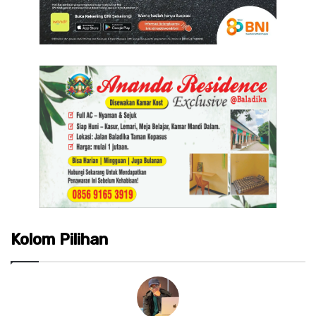
Kolom Pilihan