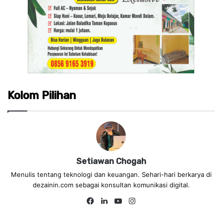
Kolom Pilihan
Setiawan Chogah
Menulis tentang teknologi dan keuangan. Sehari-hari berkarya di
dezainin.com sebagai konsultan komunikasi digital.
Fa
Lin
Yo
Ins
ce
ke
uT
tag