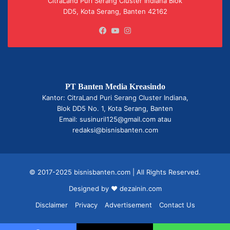
CitraLand Puri Serang Cluster Indiana Blok
DD5, Kota Serang, Banten 42162
Facebook
YouTube
Instagram
PT Banten Media Kreasindo
Kantor: CitraLand Puri Serang Cluster Indiana,
Blok DD5 No. 1, Kota Serang, Banten
Email: susinuril125@gmail.com atau
redaksi@bisnisbanten.com
© 2017-2025 bisnisbanten.com | All Rights Reserved.
Designed by ❤
dezainin.com
Disclaimer
Privacy
Advertisement
Contact Us