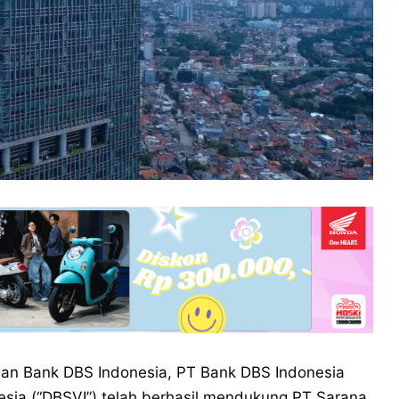
an Bank DBS Indonesia, PT Bank DBS Indonesia
nesia (“DBSVI”) telah berhasil mendukung PT Sarana