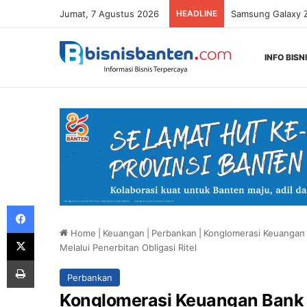
Jumat, 7 Agustus 2026
HEADLINE
INFO BISN
Facebook
Home
|
Keuangan
|
Perbankan
|
Konglomerasi Keuangan 
X
Melalui Penerbitan Obligasi Ritel
Print
Perbankan
Konglomerasi Keuangan Bank