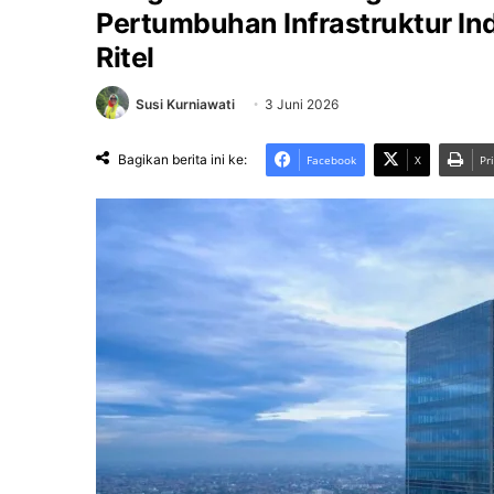
Pertumbuhan Infrastruktur Ind
Ritel
Susi Kurniawati
3 Juni 2026
Bagikan berita ini ke:
Facebook
X
Pr