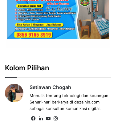
Kolom Pilihan
Setiawan Chogah
Menulis tentang teknologi dan keuangan.
Sehari-hari berkarya di dezainin.com
sebagai konsultan komunikasi digital.
Fa
Lin
Yo
Ins
ce
ke
uT
tag
bo
dIn
ub
ra