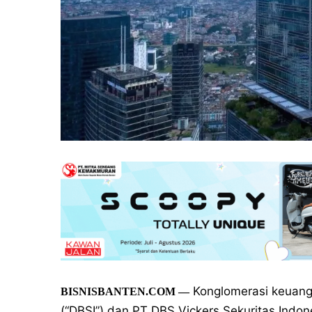
Konglomerasi keuang
BISNISBANTEN.COM —
(“DBSI”) dan PT DBS Vickers Sekuritas Indo