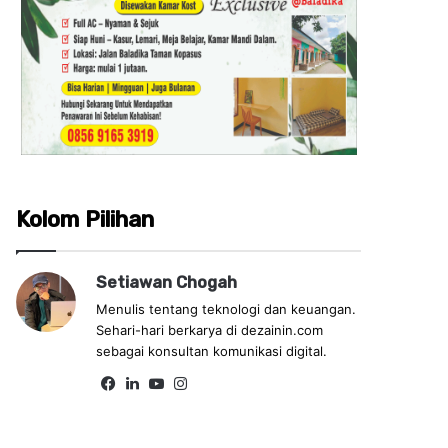
Kolom Pilihan
Setiawan Chogah
Menulis tentang teknologi dan keuangan.
Sehari-hari berkarya di dezainin.com
sebagai konsultan komunikasi digital.
Fa
Lin
Yo
Ins
ce
ke
uT
tag
bo
dIn
ub
ra