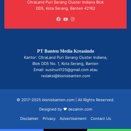
CitraLand Puri Serang Cluster Indiana Blok
DD5, Kota Serang, Banten 42162
Facebook
YouTube
Instagram
PT Banten Media Kreasindo
Kantor: CitraLand Puri Serang Cluster Indiana,
Blok DD5 No. 1, Kota Serang, Banten
Email: susinuril125@gmail.com atau
redaksi@bisnisbanten.com
© 2017-2025 bisnisbanten.com | All Rights Reserved.
Designed by ❤
dezainin.com
Disclaimer
Privacy
Advertisement
Contact Us