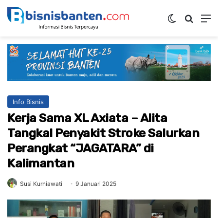
Switch ski
Mencar
M
Info Bisnis
Kerja Sama XL Axiata – Alita
Tangkal Penyakit Stroke Salurkan
Perangkat “JAGATARA” di
Kalimantan
Susi Kurniawati
9 Januari 2025