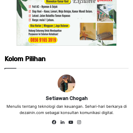
Kolom Pilihan
Setiawan Chogah
Menulis tentang teknologi dan keuangan. Sehari-hari berkarya di
dezainin.com sebagai konsultan komunikasi digital.
Fa
Lin
Yo
Ins
ce
ke
uT
tag