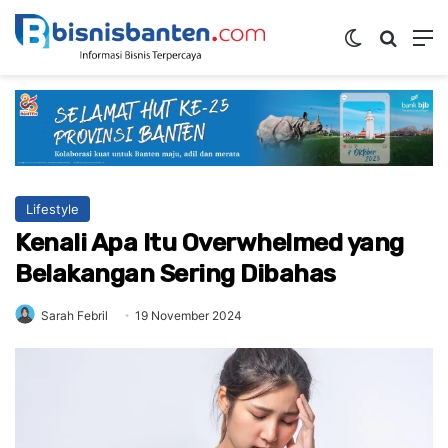
Switch ski
Mencar
M
Lifestyle
Kenali Apa Itu Overwhelmed yang
Belakangan Sering Dibahas
Sarah Febril
19 November 2024