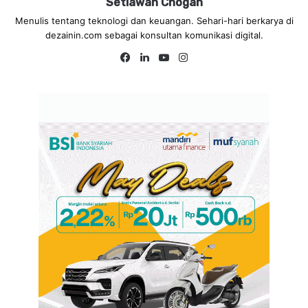
Setiawan Chogah
Menulis tentang teknologi dan keuangan. Sehari-hari berkarya di
dezainin.com sebagai konsultan komunikasi digital.
Fa
Lin
Yo
Ins
ce
ke
uT
tag
bo
dIn
ub
ra
ok
e
m