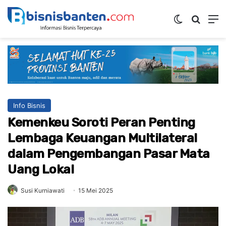
Switch ski
Mencar
M
Info Bisnis
Kemenkeu Soroti Peran Penting
Lembaga Keuangan Multilateral
dalam Pengembangan Pasar Mata
Uang Lokal
Susi Kurniawati
15 Mei 2025