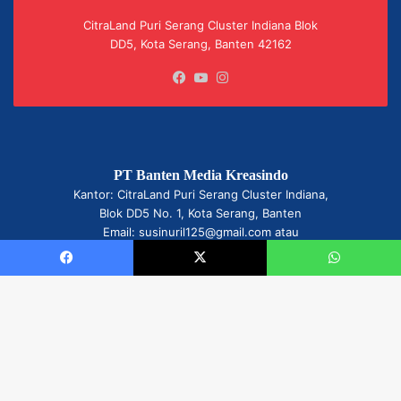
CitraLand Puri Serang Cluster Indiana Blok
DD5, Kota Serang, Banten 42162
Facebook
YouTube
Instagram
PT Banten Media Kreasindo
Kantor: CitraLand Puri Serang Cluster Indiana,
Blok DD5 No. 1, Kota Serang, Banten
Facebook
X
WhatsApp
Email: susinuril125@gmail.com atau
redaksi@bisnisbanten.com
© 2017-2025 bisnisbanten.com | All Rights Reserved.