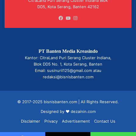
CitraLand Puri Serang Cluster Indiana Blok
DD5, Kota Serang, Banten 42162
Facebook
YouTube
Instagram
PT Banten Media Kreasindo
Kantor: CitraLand Puri Serang Cluster Indiana,
Blok DD5 No. 1, Kota Serang, Banten
Email: susinuril125@gmail.com atau
redaksi@bisnisbanten.com
© 2017-2025 bisnisbanten.com | All Rights Reserved.
Designed by ❤
dezainin.com
Disclaimer
Privacy
Advertisement
Contact Us