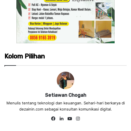
Kolom Pilihan
Setiawan Chogah
Menulis tentang teknologi dan keuangan. Sehari-hari berkarya di
dezainin.com sebagai konsultan komunikasi digital.
Fa
Lin
Yo
Ins
ce
ke
uT
tag