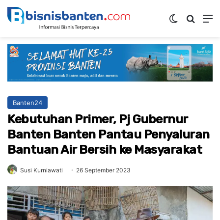
Switch ski
Mencar
M
Banten24
Kebutuhan Primer, Pj Gubernur
Banten Banten Pantau Penyaluran
Bantuan Air Bersih ke Masyarakat
Susi Kurniawati
26 September 2023