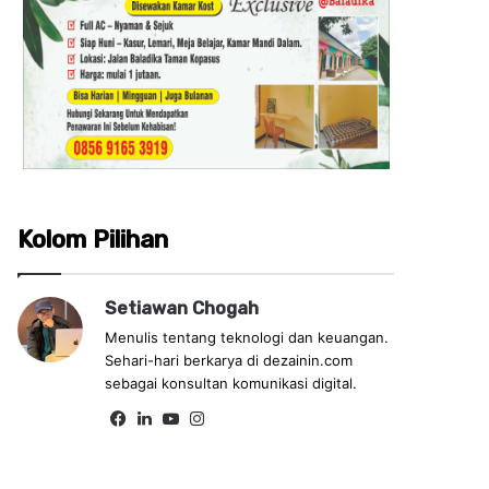
Kolom Pilihan
Setiawan Chogah
Menulis tentang teknologi dan keuangan.
Sehari-hari berkarya di dezainin.com
sebagai konsultan komunikasi digital.
Fa
Lin
Yo
Ins
ce
ke
uT
tag
bo
dIn
ub
ra