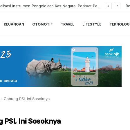
Hampir Sentuh 70.000 Pengguna, Polytron Optimis Sambut Ajang GIIAS 2026 dengan Respon Positif
Re
KEUANGAN
OTOMOTIF
TRAVEL
LIFESTYLE
TEKNOLOG
s Gabung PSI, Ini Sosoknya
PSI, Ini Sosoknya