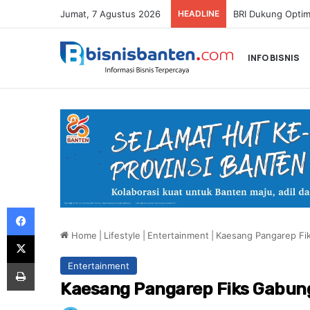
Jumat, 7 Agustus 2026
HEADLINE
INFO BISNIS
Facebook
Home
|
Lifestyle
|
Entertainment
|
Kaesang Pangarep Fik
X
Print
Entertainment
Kaesang Pangarep Fiks Gabung 