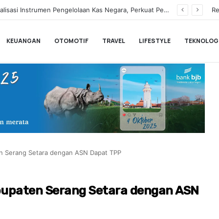
Hampir Sentuh 70.000 Pengguna, Polytron Optimis Sambut Ajang GIIAS 2026 dengan Respon Positif
Re
KEUANGAN
OTOMOTIF
TRAVEL
LIFESTYLE
TEKNOLOG
n Serang Setara dengan ASN Dapat TPP
bupaten Serang Setara dengan ASN