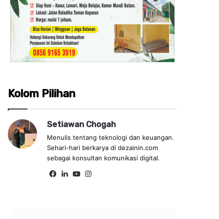
Kolom Pilihan
Setiawan Chogah
Menulis tentang teknologi dan keuangan.
Sehari-hari berkarya di dezainin.com
sebagai konsultan komunikasi digital.
Fa
Lin
Yo
Ins
ce
ke
uT
tag
bo
dIn
ub
ra
ok
e
m