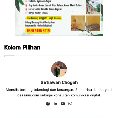
Kolom Pilihan
Setiawan Chogah
Menulis tentang teknologi dan keuangan. Sehari-hari berkarya di
dezainin.com sebagai konsultan komunikasi digital.
Fa
Lin
Yo
Ins
ce
ke
uT
tag
bo
dIn
ub
ra