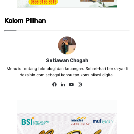
Kolom Pilihan
Setiawan Chogah
Menulis tentang teknologi dan keuangan. Sehari-hari berkarya di
dezainin.com sebagai konsultan komunikasi digital.
Fa
Lin
Yo
Ins
ce
ke
uT
tag
bo
dIn
ub
ra
ok
e
m