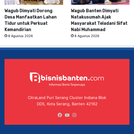
Wagub Dimyati Dorong
Wagub Banten Dimyati
Desa Manfaatkan Lahan
Natakusumah Ajak
Tidur untuk Perkuat
Masyarakat Teladani Sifat
Kemandirian
Nabi Muhammad
8 Agustus 2026
8 Agustus 2026
CitraLand Puri Serang Cluster Indiana Blok
DD5, Kota Serang, Banten 42162
Facebook
YouTube
Instagram