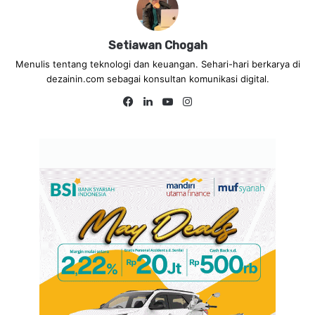
Setiawan Chogah
Menulis tentang teknologi dan keuangan. Sehari-hari berkarya di
dezainin.com sebagai konsultan komunikasi digital.
Fa
Lin
Yo
Ins
ce
ke
uT
tag
bo
dIn
ub
ra
ok
e
m