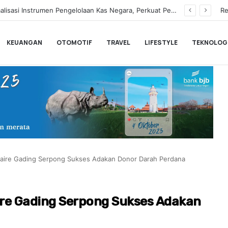
Hampir Sentuh 70.000 Pengguna, Polytron Optimis Sambut Ajang GIIAS 2026 dengan Respon Positif
Re
KEUANGAN
OTOMOTIF
TRAVEL
LIFESTYLE
TEKNOLOG
itaire Gading Serpong Sukses Adakan Donor Darah Perdana
ire Gading Serpong Sukses Adakan