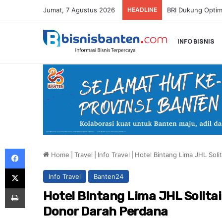
Jumat, 7 Agustus 2026
HEADLINE
INFO BISNIS
Facebook
Home
|
Travel
|
Info Travel
|
Hotel Bintang Lima JHL Sol
X
Info Travel
Banten24
Print
Hotel Bintang Lima JHL Solita
Donor Darah Perdana