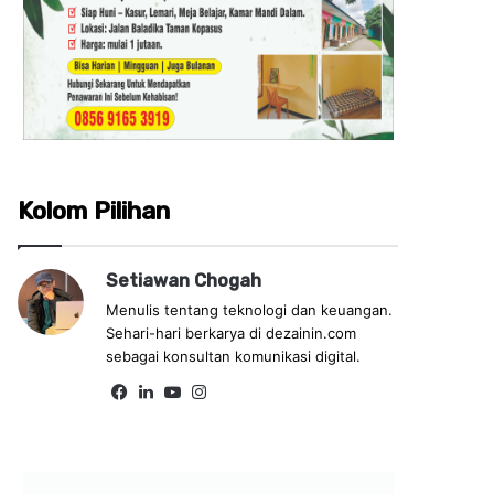
Kolom Pilihan
Setiawan Chogah
Menulis tentang teknologi dan keuangan.
Sehari-hari berkarya di dezainin.com
sebagai konsultan komunikasi digital.
Fa
Lin
Yo
Ins
ce
ke
uT
tag
bo
dIn
ub
ra
ok
e
m