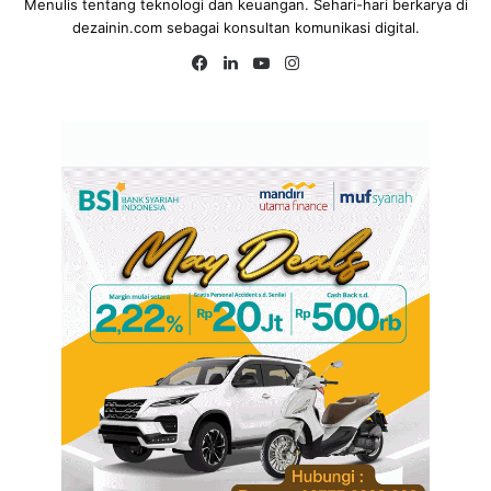
Menulis tentang teknologi dan keuangan. Sehari-hari berkarya di
dezainin.com sebagai konsultan komunikasi digital.
Fa
Lin
Yo
Ins
ce
ke
uT
tag
bo
dIn
ub
ra
ok
e
m