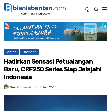
Switch ski
Mencar
M
Motor
Otomotif
Hadirkan Sensasi Petualangan
Baru, CRF250 Series Siap Jelajahi
Indonesia
Susi Kurniawati
17 Juni 2025