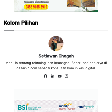
Kolom Pilihan
Setiawan Chogah
Menulis tentang teknologi dan keuangan. Sehari-hari berkarya di
dezainin.com sebagai konsultan komunikasi digital.
Fa
Lin
Yo
Ins
ce
ke
uT
tag
bo
dIn
ub
ra
ok
e
m