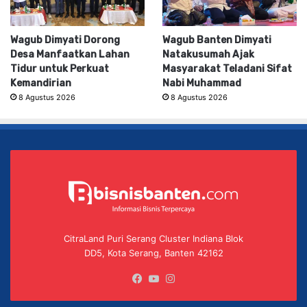
Wagub Dimyati Dorong
Wagub Banten Dimyati
Desa Manfaatkan Lahan
Natakusumah Ajak
Tidur untuk Perkuat
Masyarakat Teladani Sifat
Kemandirian
Nabi Muhammad
8 Agustus 2026
8 Agustus 2026
CitraLand Puri Serang Cluster Indiana Blok
DD5, Kota Serang, Banten 42162
Facebook
YouTube
Instagram