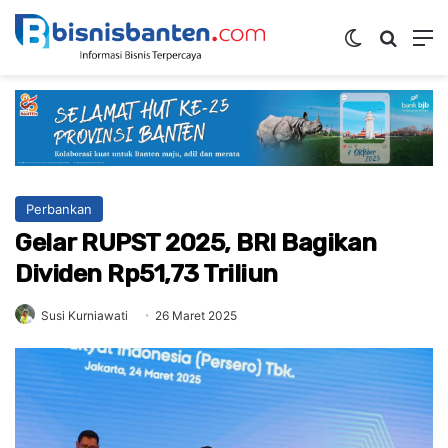
Switch ski
Mencar
M
Perbankan
Gelar RUPST 2025, BRI Bagikan
Dividen Rp51,73 Triliun
Susi Kurniawati
26 Maret 2025