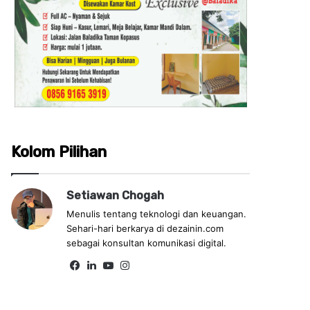
Kolom Pilihan
Setiawan Chogah
Menulis tentang teknologi dan keuangan.
Sehari-hari berkarya di dezainin.com
sebagai konsultan komunikasi digital.
Fa
Lin
Yo
Ins
ce
ke
uT
tag
bo
dIn
ub
ra