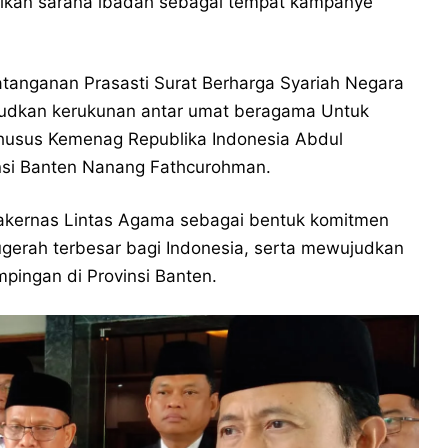
ikan sarana ibadah sebagai tempat kampanye
tanganan Prasasti Surat Berharga Syariah Negara
dkan kerukunan antar umat beragama Untuk
Khusus Kemenag Republika Indonesia Abdul
nsi Banten Nanang Fathcurohman.
akernas Lintas Agama sebagai bentuk komitmen
erah terbesar bagi Indonesia, serta mewujudkan
pingan di Provinsi Banten.