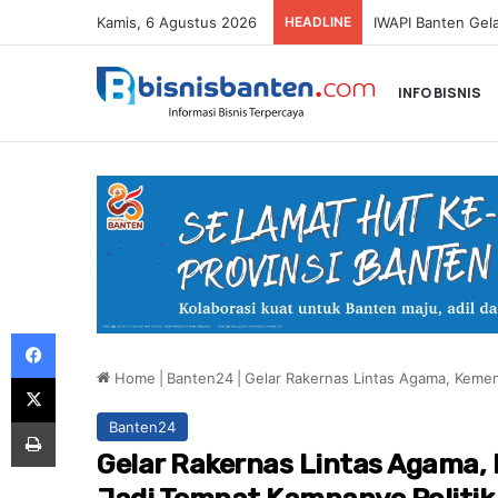
Kamis, 6 Agustus 2026
HEADLINE
SMARTFREN Luncu
INFO BISNIS
Facebook
Home
|
Banten24
|
Gelar Rakernas Lintas Agama, Kemen
X
Print
Banten24
Gelar Rakernas Lintas Agama,