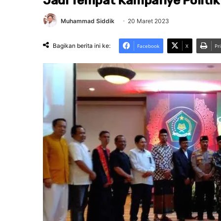
Jadi Tempat Kampanye Politik
Muhammad Siddik
20 Maret 2023
Bagikan berita ini ke:
Facebook
X
Pr