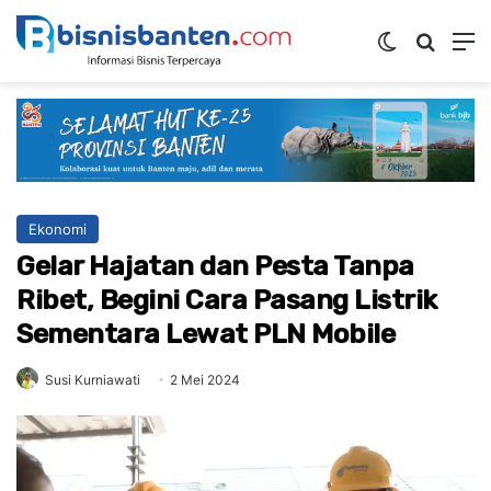
Switch ski
Mencar
M
Ekonomi
Gelar Hajatan dan Pesta Tanpa
Ribet, Begini Cara Pasang Listrik
Sementara Lewat PLN Mobile
Susi Kurniawati
2 Mei 2024