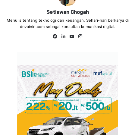
Setiawan Chogah
Menulis tentang teknologi dan keuangan. Sehari-hari berkarya di
dezainin.com sebagai konsultan komunikasi digital.
Fa
Lin
Yo
Ins
ce
ke
uT
tag
bo
dIn
ub
ra
ok
e
m