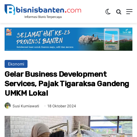
Switch ski
Mencar
M
Ekonomi
Gelar Business Development
Services, Pajak Tigaraksa Gandeng
UMKM Lokal
Susi Kurniawati
18 Oktober 2024