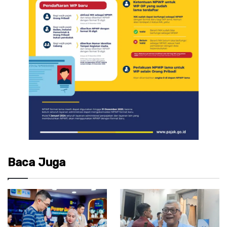
Baca Juga