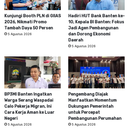
Kunjungi Booth PLN di GIIAS
Hadiri HUT Bank Banten ke-
2026, Nikmati Promo
10, Kepala BI Banten: Fokus
Tambah Daya 50 Persen
Jadi Agen Pembangunan
dan Dorong Ekonomi
5 Agustus 2026
Daerah
5 Agustus 2026
BP3MI Banten Ingatkan
Pengembang Diajak
Warga Serang Waspadai
Manfaatkan Momentum
Calo Pekerja Migran, Ini
Dukungan Pemerintah
Cara Kerja Aman ke Luar
untuk Percepat
Negeri
Pembangunan Perumahan
5 Agustus 2026
5 Agustus 2026