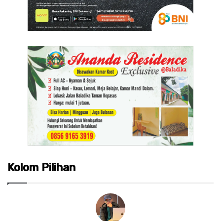
Kolom Pilihan