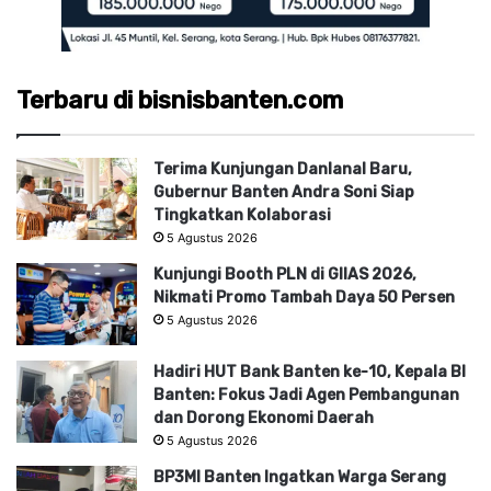
Terbaru di bisnisbanten.com
Terima Kunjungan Danlanal Baru,
Gubernur Banten Andra Soni Siap
Tingkatkan Kolaborasi
5 Agustus 2026
Kunjungi Booth PLN di GIIAS 2026,
Nikmati Promo Tambah Daya 50 Persen
5 Agustus 2026
Hadiri HUT Bank Banten ke-10, Kepala BI
Banten: Fokus Jadi Agen Pembangunan
dan Dorong Ekonomi Daerah
5 Agustus 2026
BP3MI Banten Ingatkan Warga Serang